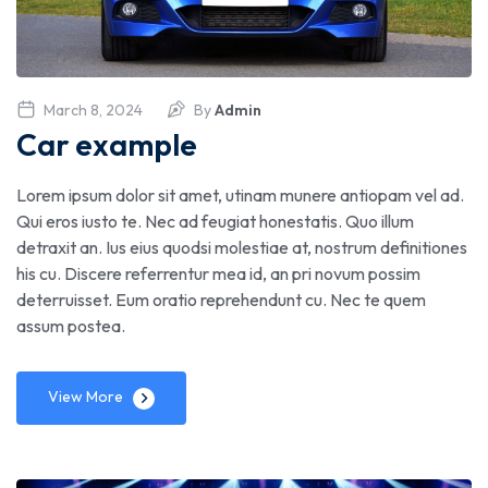
March 8, 2024
By
Admin
Car example
Lorem ipsum dolor sit amet, utinam munere antiopam vel ad.
Qui eros iusto te. Nec ad feugiat honestatis. Quo illum
detraxit an. Ius eius quodsi molestiae at, nostrum definitiones
his cu. Discere referrentur mea id, an pri novum possim
deterruisset. Eum oratio reprehendunt cu. Nec te quem
assum postea.
View More