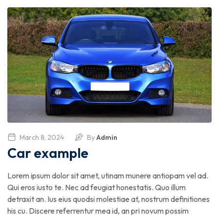
March 8, 2024
By
Admin
Car example
Lorem ipsum dolor sit amet, utinam munere antiopam vel ad.
Qui eros iusto te. Nec ad feugiat honestatis. Quo illum
detraxit an. Ius eius quodsi molestiae at, nostrum definitiones
his cu. Discere referrentur mea id, an pri novum possim