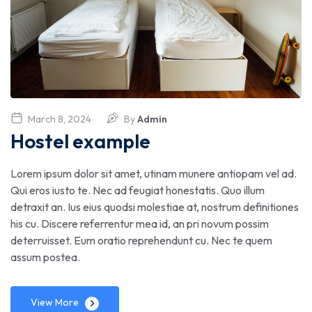
March 8, 2024
By
Admin
Hostel example
Lorem ipsum dolor sit amet, utinam munere antiopam vel ad.
Qui eros iusto te. Nec ad feugiat honestatis. Quo illum
detraxit an. Ius eius quodsi molestiae at, nostrum definitiones
his cu. Discere referrentur mea id, an pri novum possim
deterruisset. Eum oratio reprehendunt cu. Nec te quem
assum postea.
View More