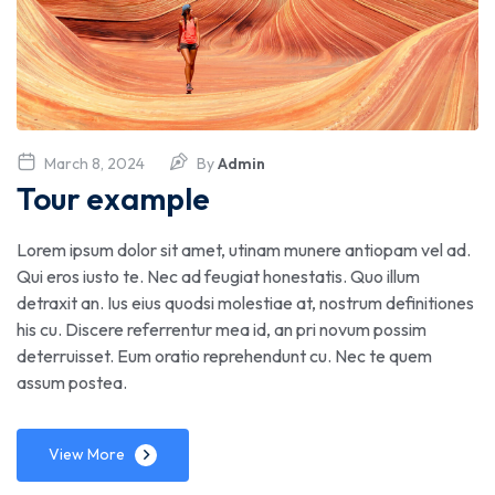
March 8, 2024
By
Admin
Tour example
Lorem ipsum dolor sit amet, utinam munere antiopam vel ad.
Qui eros iusto te. Nec ad feugiat honestatis. Quo illum
detraxit an. Ius eius quodsi molestiae at, nostrum definitiones
his cu. Discere referrentur mea id, an pri novum possim
deterruisset. Eum oratio reprehendunt cu. Nec te quem
assum postea.
View More