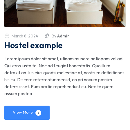
March 8, 2024
By
Admin
Hostel example
Lorem ipsum dolor sit amet, utinam munere antiopam vel ad.
Qui eros iusto te. Nec ad feugiat honestatis. Quo illum
detraxit an. Ius eius quodsi molestiae at, nostrum definitiones
his cu. Discere referrentur mea id, an pri novum possim
deterruisset. Eum oratio reprehendunt cu. Nec te quem
assum postea.
View More