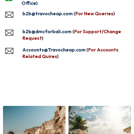
Office)
b2b@travocheap.com (
For New Queries
)
b2b@dmcforbali.com (
For Support/Change
Request
)
Accounts@Travocheap.com (
For Accounts
Related Quires
)