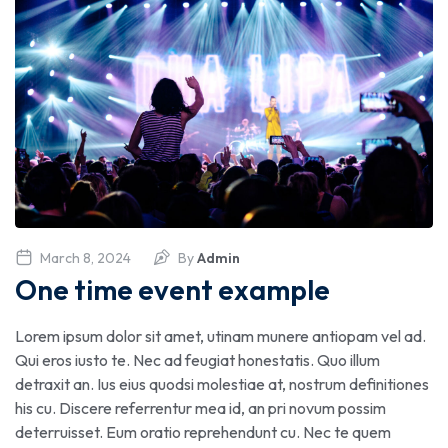
March 8, 2024
By
Admin
One time event example
Lorem ipsum dolor sit amet, utinam munere antiopam vel ad.
Qui eros iusto te. Nec ad feugiat honestatis. Quo illum
detraxit an. Ius eius quodsi molestiae at, nostrum definitiones
his cu. Discere referrentur mea id, an pri novum possim
deterruisset. Eum oratio reprehendunt cu. Nec te quem