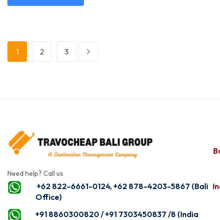
1
2
3
Ba
Need help? Call us
+62 822-6661-0124, +62 878-4203-5867 (Bali
In
Office)
+91 8860300820 / +91 7303450837 /8 (India