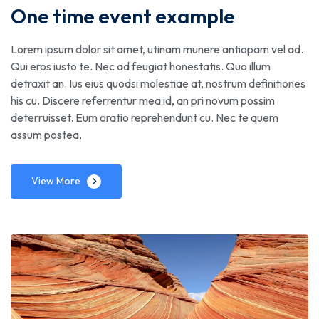
One time event example
Lorem ipsum dolor sit amet, utinam munere antiopam vel ad.
Qui eros iusto te. Nec ad feugiat honestatis. Quo illum
detraxit an. Ius eius quodsi molestiae at, nostrum definitiones
his cu. Discere referrentur mea id, an pri novum possim
deterruisset. Eum oratio reprehendunt cu. Nec te quem
assum postea.
View More